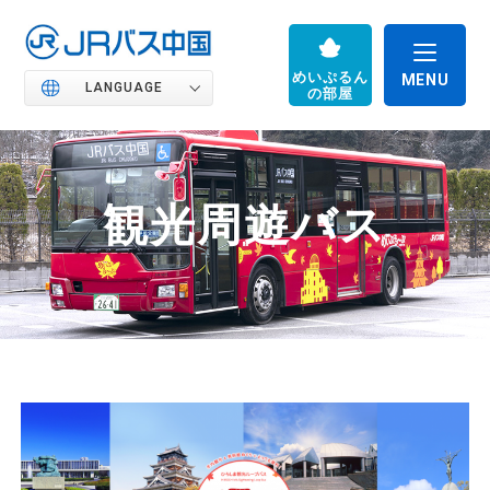
めいぷるん
LANGUAGE
の部屋
観光周遊バス
JRバス中国の魅力
高速バス
路線バス