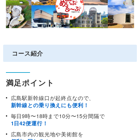
観光周遊バス
空港連絡バス
コース紹介
貸切バス
満足ポイント
会社案内
広島駅新幹線口が起終点なので、
新幹線との乗り換えにも便利！
安全安心への取組み
毎日9時〜18時まで10分〜15分間隔で
1日42便運行！
よくあるご質問
広島市内の観光地や美術館を