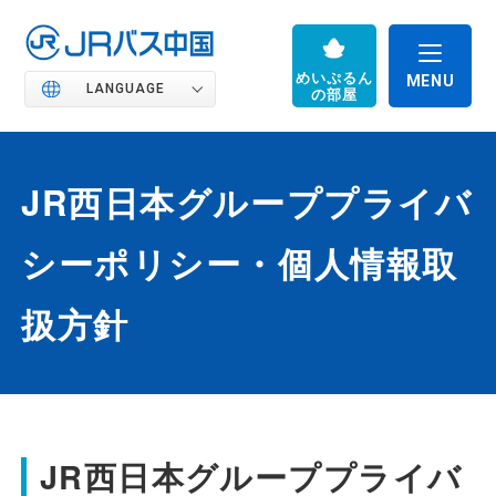
めいぷるん
LANGUAGE
の部屋
JR西日本グループプライバ
JRバス中国の魅力
シーポリシー・個人情報取
扱方針
高速バス
路線バス
JR西日本グループプライバ