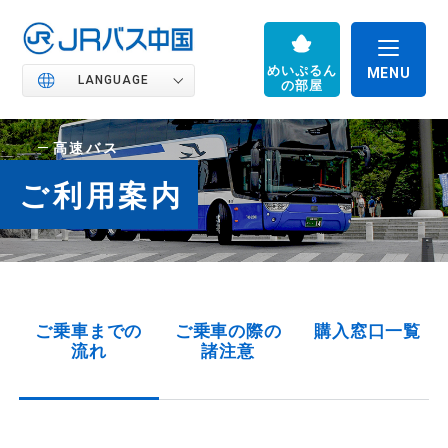
めいぷるん
LANGUAGE
の部屋
高速バス
ご利用案内
JRバス中国の魅力
高速バス
ご乗車までの
ご乗車の際の
購入窓口一覧
流れ
諸注意
路線バス