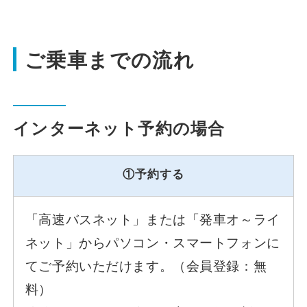
観光周遊バス
ご乗車までの流れ
空港連絡バス
インターネット予約の場合
貸切バス
①予約する
会社案内
「高速バスネット」または「発車オ～ライ
安全安心への取組み
ネット」からパソコン・スマートフォンに
てご予約いただけます。（会員登録：無
よくあるご質問
料）