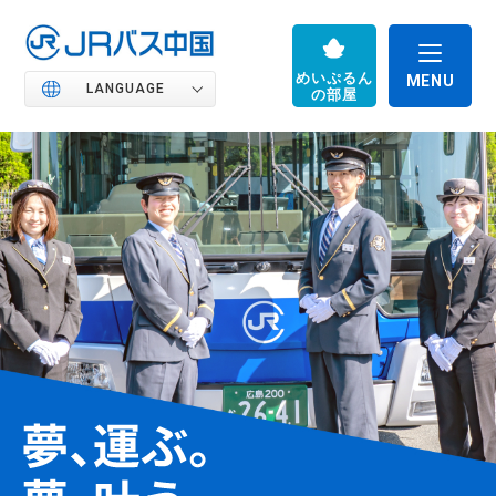
めいぷるん
LANGUAGE
の部屋
JRバス中国の魅力
高速バス
路線バス