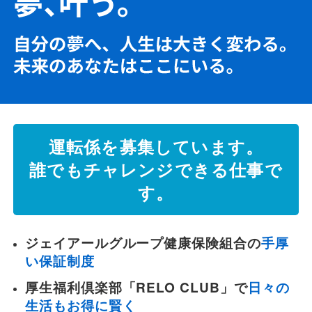
観光周遊バス
空港連絡バス
貸切バス
運転係を募集しています。
誰でもチャレンジできる仕事で
す。
会社案内
安全安心への取組み
ジェイアールグループ健康保険組合の
手厚
い保証制度
よくあるご質問
厚生福利倶楽部「RELO CLUB」で
日々の
生活もお得に賢く