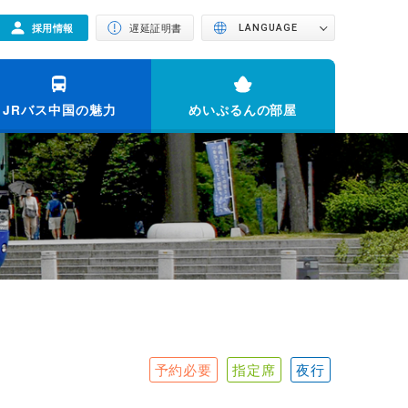
採用情報
遅延証明書
LANGUAGE
JRバス中国の魅力
めいぷるんの部屋
予約必要
指定席
夜行