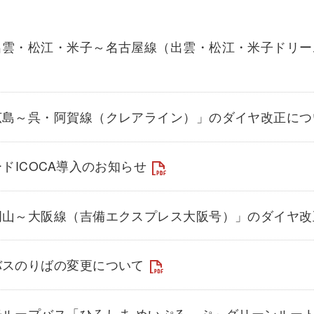
出雲・松江・米子～名古屋線（出雲・松江・米子ドリー
広島～呉・阿賀線（クレアライン）」のダイヤ改正につ
ードICOCA導入のお知らせ
岡山～大阪線（吉備エクスプレス大阪号）」のダイヤ改
バスのりばの変更について
光ループバス「ひろしま めいぷる～ぷ」グリーンルー