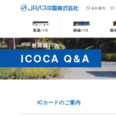
会社案内
高速バス
路線バス
観
一般路線バス
ICOCA Q&A
ICカードのご案内