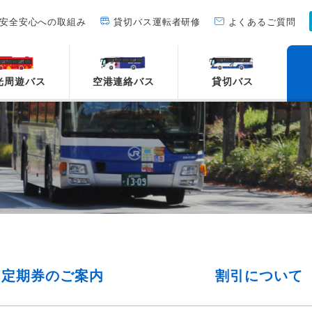
安全安心への取組み
貸切バス運転者研修
よくあるご質問
光周遊バス
空港連絡バス
貸切バス
定期券の
ご案内
割引について