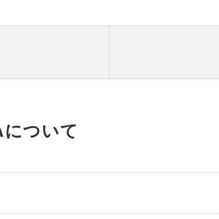
Aについて
。